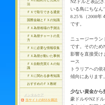
ＦＸの始め方と売買方
NZドルと表記
法
いる鳥にちなん
ＦＸで取引できる通貨
8.25％（20
国際金融とＦＸの知識
です。
ＦＸ為替相場の予測法
ＦＸ為替チャートの見
ニュージーラン
方
です。そのため
ＦＸに必要な情報収集
影響を直接受け
ＦＸ為替が動いた事例
ース
ＦＸ自動売買ＥＡの知
識
トラリアヘの依
ＦＸに関わる参考知識
傾向にあります
おすすめのＦＸ教材
少ない資金から
メンタルケア
豪ドルやNZド
当サイトのRSSを購読