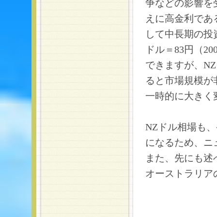
争などの影響を
えに高金利であ
して中長期の投
ドル＝83円（2
できますが、N
ると市場規模が
一時的に大きく
NZドル相場も
になるため、ニ
また、先にも述
オーストラリア