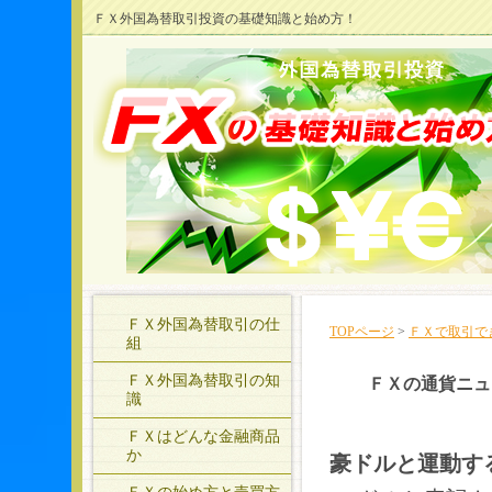
ＦＸ外国為替取引投資の基礎知識と始め方！
ＦＸ外国為替取引の仕
TOPページ
>
ＦＸで取引で
組
ＦＸ外国為替取引の知
ＦＸの通貨ニュ
識
ＦＸはどんな金融商品
か
豪ドルと運動す