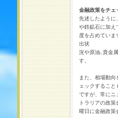
金融政策をチェ
先述したように
や鉄鉱石に加え
度を占めていま
出状
況や原油､貴金
す。
また、相場動向
ェックすること
ですが、常にニ
トラリアの政策
曜日に金融政策