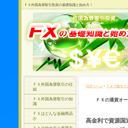
ＦＸ外国為替取引投資の基礎知識と始め方！
ＦＸ外国為替取引の仕
TOPページ
>
ＦＸで取引で
組
ＦＸ外国為替取引の知
ＦＸの通貨オー
識
ＦＸはどんな金融商品
か
高金利で資源国