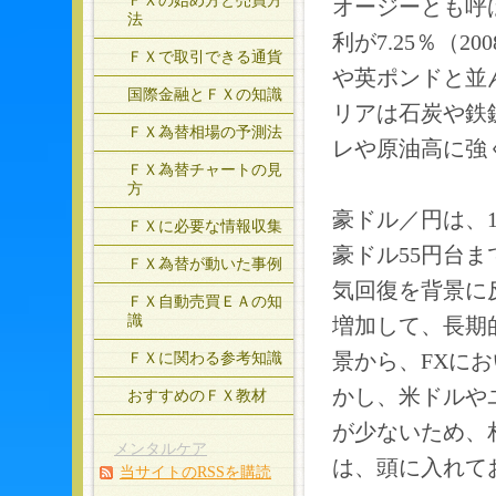
ＦＸの始め方と売買方
オージーとも呼
法
利が7.25％（
ＦＸで取引できる通貨
や英ポンドと並
国際金融とＦＸの知識
リアは石炭や鉄
ＦＸ為替相場の予測法
レや原油高に強
ＦＸ為替チャートの見
方
豪ドル／円は、1
ＦＸに必要な情報収集
豪ドル55円台
ＦＸ為替が動いた事例
気回復を背景に
ＦＸ自動売買ＥＡの知
識
増加して、長期
ＦＸに関わる参考知識
景から、FXに
かし、米ドルや
おすすめのＦＸ教材
が少ないため、
メンタルケア
は、頭に入れて
当サイトのRSSを購読