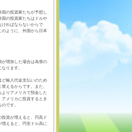
外国の投資家たちが予想し
外国の投資家たちはドルや
なければならないからで
このように、外国から日本
額が増加した場合は為替の
になります。
ほど輸入代金支払いのため
に替えるからです。また、
るよりアメリカで預金した
。アメリカに投資するとき
るのです。
の投資が増えると、円高ド
が増えると、円安ドル高に