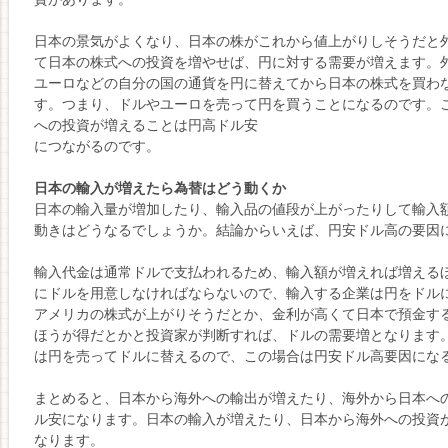
日本の景気がよくなり、日本の株がこれから値上がりしそうだと
て日本の株式への投資を増やせば、円に対する需要が増えます。
ユーロなどの自分の国の通貨を円に替えてから日本の株式を買わ
す。つまり、ドルやユーロを売って円を買うことになるのです。
への投資が増えることは円高ドル安
につながるのです。
日本の輸入が増えたら為替はどう動くか
日本の輸入量が増加したり、輸入品の値段が上がったりして輸入
動きはどうなるでしょうか。結論からいえば、円安ドル高の要因
輸入代金は通常ドルで支払われるため、輸入額が増えれば増える
にドルを用意しなければならないので、輸入する企業は円をドル
アメリカの株式が上がりそうだとか、金利が高くて日本で預金す
ほうが得だとかと投資家が判断すれば、ドルの需要増となります
は円を売ってドルに替えるので、この場合は円安ドル高要因にな
まとめると、日本から海外への輸出が増えたり、海外から日本へ
ル安になります。日本の輸入が増えたり、日本から海外への投資
なります。