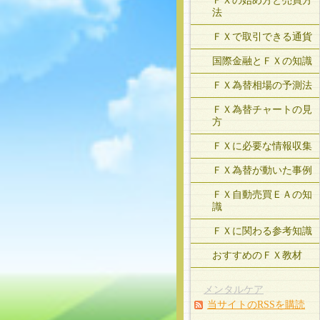
ＦＸの始め方と売買方
法
ＦＸで取引できる通貨
国際金融とＦＸの知識
ＦＸ為替相場の予測法
ＦＸ為替チャートの見
方
ＦＸに必要な情報収集
ＦＸ為替が動いた事例
ＦＸ自動売買ＥＡの知
識
ＦＸに関わる参考知識
おすすめのＦＸ教材
メンタルケア
当サイトのRSSを購読