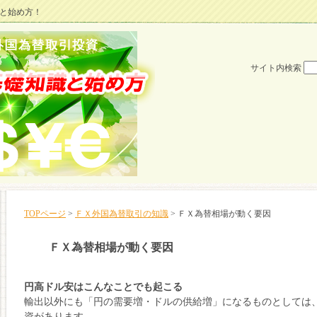
と始め方！
サイト内検索
TOPページ
>
ＦＸ外国為替取引の知識
> ＦＸ為替相場が動く要因
ＦＸ為替相場が動く要因
円高ドル安はこんなことでも起こる
輸出以外にも「円の需要増・ドルの供給増」になるものとしては
資があります。